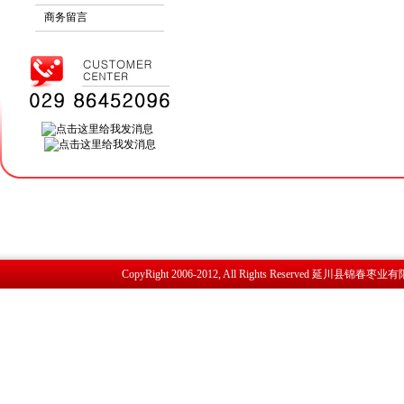
商务留言
CopyRight 2006-2012, All Rights Reserved 延川