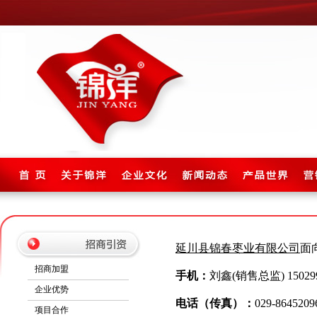
延川县锦春枣业有限公司
面
招商加盟
手机：
刘鑫(销售总监) 150299
企业优势
电话（传真）：
029-8645209
项目合作